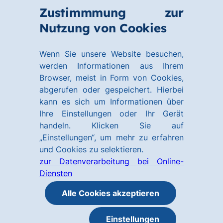
Zum
Zum
Zustimmmung zur
Hauptinhalt
Footer
Link
Nutzung von Cookies
Menü
springen
springen
zur
öffnen
Homepage
Wenn Sie unsere Website besuchen,
werden Informationen aus Ihrem
Browser, meist in Form von Cookies,
abgerufen oder gespeichert. Hierbei
kann es sich um Informationen über
Ihre Einstellungen oder Ihr Gerät
handeln. Klicken Sie auf
„Einstellungen“, um mehr zu erfahren
und Cookies zu selektieren.
zur Datenverarbeitung bei Online-
Diensten
Alle Cookies akzeptieren
Einstellungen