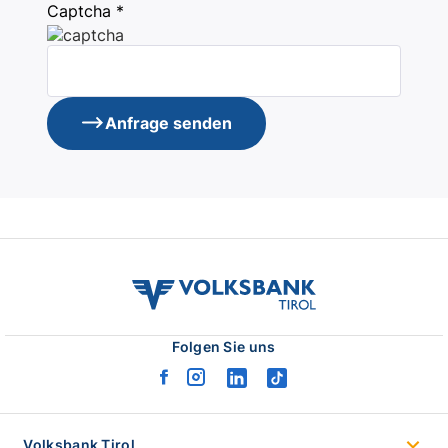
Captcha *
Anfrage senden
volksbank
tirol
logo
Folgen Sie uns
facebook
instagram
linkedin
tiktok
logo
logo
logo
logo
Volksbank Tirol