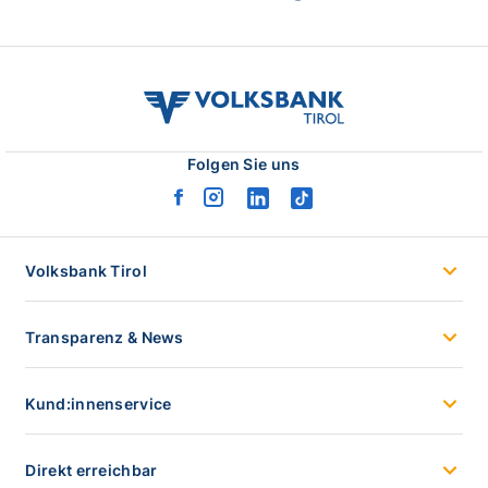
volksbank
tirol
logo
Folgen Sie uns
facebook
instagram
linkedin
tiktok
logo
logo
logo
logo
Volksbank Tirol
Transparenz & News
Kund:innenservice
Direkt erreichbar