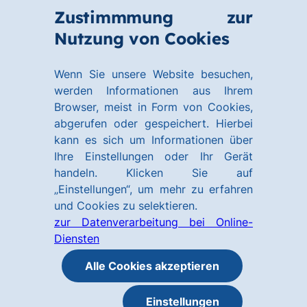
Zum
Zum
Zustimmmung zur
Hauptinhalt
Footer
Link
Nutzung von Cookies
Menü
springen
springen
zur
öffnen
Homepage
Wenn Sie unsere Website besuchen,
werden Informationen aus Ihrem
Browser, meist in Form von Cookies,
abgerufen oder gespeichert. Hierbei
kann es sich um Informationen über
Ihre Einstellungen oder Ihr Gerät
handeln. Klicken Sie auf
„Einstellungen“, um mehr zu erfahren
und Cookies zu selektieren.
zur Datenverarbeitung bei Online-
Diensten
Alle Cookies akzeptieren
Einstellungen