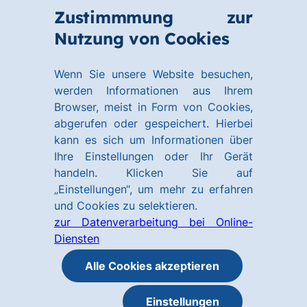
Zum
Zum
Zustimmmung zur
Hauptinhalt
Footer
Link
Nutzung von Cookies
Menü
springen
springen
zur
öffnen
Homepage
Wenn Sie unsere Website besuchen,
werden Informationen aus Ihrem
Browser, meist in Form von Cookies,
abgerufen oder gespeichert. Hierbei
kann es sich um Informationen über
Ihre Einstellungen oder Ihr Gerät
handeln. Klicken Sie auf
„Einstellungen“, um mehr zu erfahren
und Cookies zu selektieren.
zur Datenverarbeitung bei Online-
Diensten
Alle Cookies akzeptieren
Einstellungen