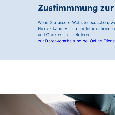
Zum
Zum
Zustimmmung zur 
Filialen
Hauptinhalt
Footer
springen
springen
Link
Wenn Sie unsere Website besuchen, we
zur
Hierbei kann es sich um Informationen ü
Homepage
und Cookies zu selektieren.
zur Datenverarbeitung bei Online-Diens