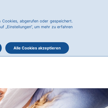
Über uns
News
Karriere
Kundenservice
hausbanking Login
 Cookies, abgerufen oder gespeichert.
Suche
Menü
auf „Einstellungen“, um mehr zu erfahren
öffnen
öffnen
oder
schließen
Alle Cookies akzeptieren